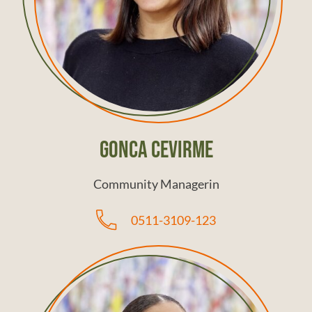
Gonca Cevirme
Community Managerin
Gonca & Aramata
0511-3109-123
Community Managerinnen
0511-3109-123