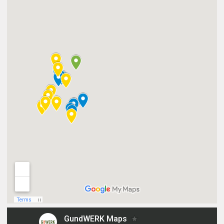
Reinigung inklusive
Flexible Vertragslaufzeiten
Arbeitsplatz & Ausstattung
Höhenverstellbare Tische
Ergonomische Stühle
Monitor, Tastatur und Maus
Scannen und kopieren inklusive
Community & Zusatzleistungen