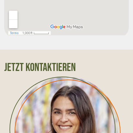
Duschen & Umkleideräume
Mobilität & Erreichbarkeit
Fahrradstellplätze
Perfekte Bahn/Bus Anbindung
Jetzt kontaktieren
Geschäftliche Vorteile
Geschäftsadresse nutzbar
Post- und Paketannahme