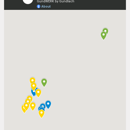
Tolle Community
Regelmäßige Events
Kostenlose Nutzung des Besprechungsraums
Mitgliederrabatt bei der Buchung der Seminarräume
Komfort & Extras
Getränke inklusive
Community Küche
Großzügiger Balkon