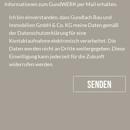
Informationen zum GundWERK per Mail erhalten.
Ich bin einverstanden, dass Gundlach Bau und
Immobilien GmbH & Co. KG meine Daten gemäß
der Datenschutzerklärung für eine
Kontaktaufnahme elektronisch verarbeitet. Die
Daten werden nicht an Dritte weitergegeben. Diese
Einwilligung kann jederzeit für die Zukunft
widerrufen werden.
SENDEN
A
l
t
e
r